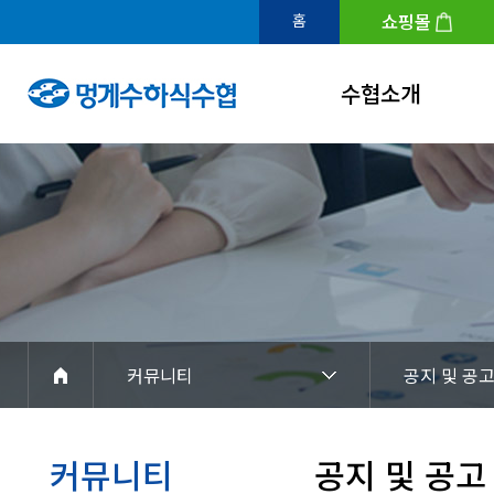
쇼핑몰
홈
수협소개
인사말
연혁
조직도
수협홍보관
아이덴티티
커뮤니티
공지 및 공
경영공시
찾아오시는길
커뮤니티
공지 및 공고