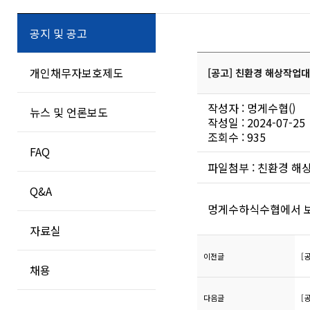
공지 및 공고
개인채무자보호제도
[공고] 친환경 해상작업대
작성자 : 멍게수협()
뉴스 및 언론보도
작성일 : 2024-07-25
조회수 : 935
FAQ
파일첨부 :
친환경 해상
Q&A
멍게수하식수협에서 보
자료실
이전글
[
채용
다음글
[