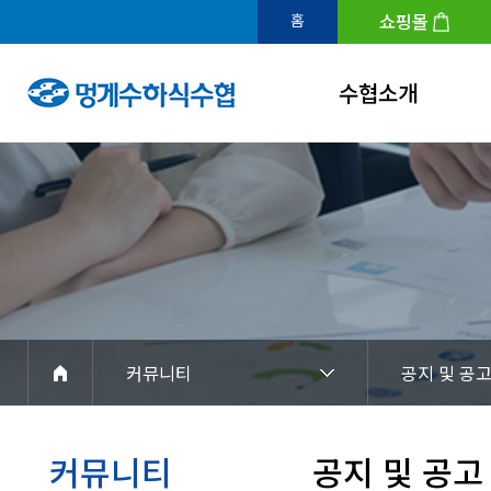
쇼핑몰
홈
수협소개
인사말
연혁
조직도
수협홍보관
아이덴티티
커뮤니티
공지 및 공
경영공시
찾아오시는길
커뮤니티
공지 및 공고