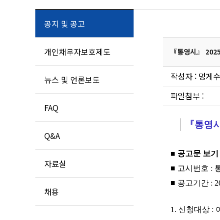
공지 및 공고
개인채무자보호제도
『통영시』 202
작성자 : 멍게수
뉴스 및 언론보도
파일첨부 :
FAQ
『통영
Q&A
■ 공고문 보기 
자료실
■ 고시번호 : 
■ 공고기간 : 2024
채용
1. 신청대상 