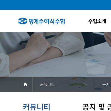
수협소개
인사말
연혁
조직도
수협홍보관
아이덴티티
커뮤니티
공지
경영공시
찾아오시는길
커뮤니티
공지 및 