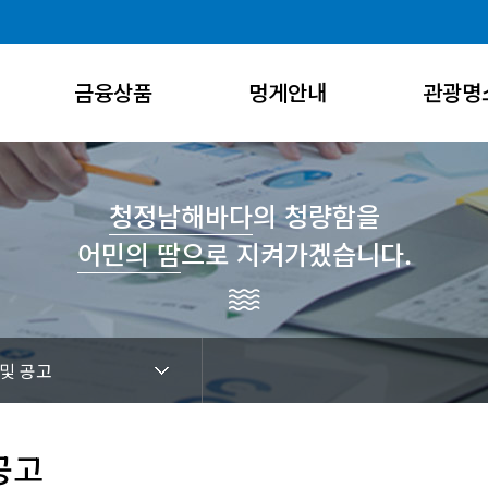
금융상품
멍게안내
관광명
대출상품
멍게수협가공공장
통영8경
예적금
멍게의 특성 및 효능
관광/체험
청정남해바다
의 청량함을
어민의 땀
으로 지켜가겠습니다.
공제상품
멍게 요리법
낚시코스
예금금리
대출금리
 및 공고
공고