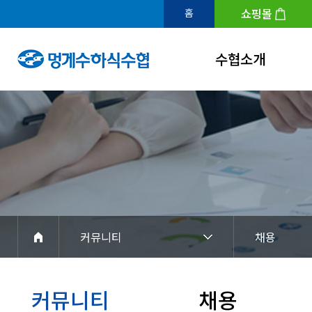
쇼핑몰
홈
수협소개
인사말
연혁
조직도
수협홍보관
아이덴티티
커뮤니티
채용
경영공시
찾아오시는길
커뮤니티
채용