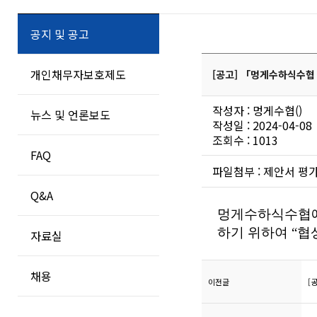
공지 및 공고
개인채무자보호제도
[공고] 「멍게수하식수협
작성자 : 멍게수협()
뉴스 및 언론보도
작성일 : 2024-04-08
조회수 : 1013
FAQ
파일첨부 :
제안서 평가
Q&A
멍게수하식수협
하기 위하여
“
협
자료실
채용
이전글
[