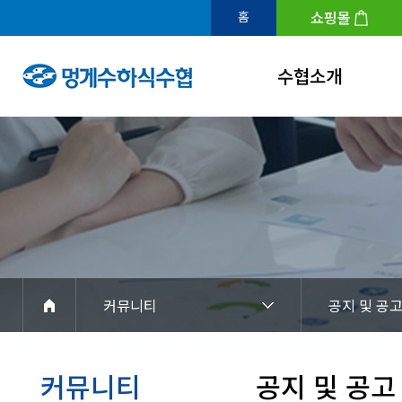
쇼핑몰
홈
수협소개
인사말
연혁
조직도
수협홍보관
아이덴티티
커뮤니티
공지 및 공
경영공시
찾아오시는길
커뮤니티
공지 및 공고