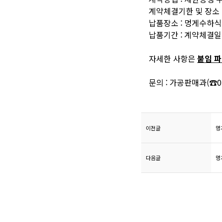
계약체결기한 및 장소 : 2
납품장소 : 멍게수
납품기간 : 계약체결일 ~
자세한 사항은
붙임 
문의 : 가공판매과(☎055
이전글
멍
다음글
멍