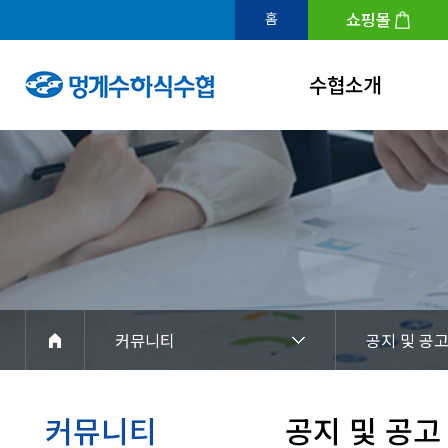
쇼핑몰
홈
수협소개
인사말
연혁
조직도
수협홍보관
아이덴티티
커뮤니티
공지 및 공
경영공시
찾아오시는길
커뮤니티
공지 및 공고