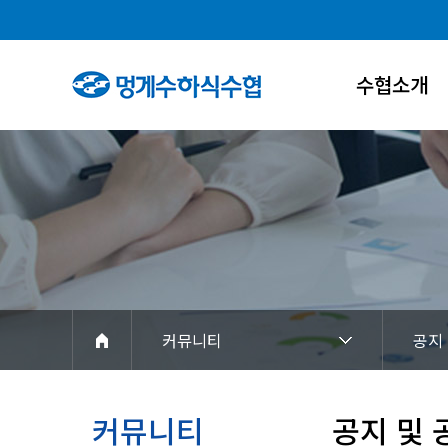
수협소개
인사말
연혁
조직도
수협홍보관
아이덴티티
커뮤니티
공지
경영공시
찾아오시는길
커뮤니티
공지 및 