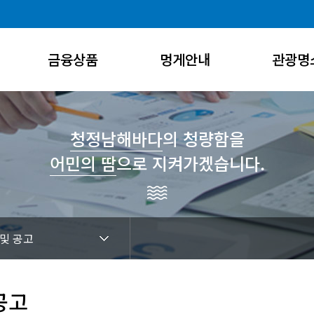
금융상품
멍게안내
관광명
대출상품
멍게수협가공공장
통영8경
예적금
멍게의 특성 및 효능
관광/체험
청정남해바다
의 청량함을
어민의 땀
으로 지켜가겠습니다.
공제상품
멍게 요리법
낚시코스
예금금리
대출금리
 및 공고
공고