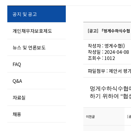
공지 및 공고
개인채무자보호제도
[공고] 「멍게수하식수협
작성자 : 멍게수협()
뉴스 및 언론보도
작성일 : 2024-04-08
조회수 : 1012
FAQ
파일첨부 :
제안서 평가
Q&A
멍게수하식수협
하기 위하여
“
협
자료실
채용
이전글
[