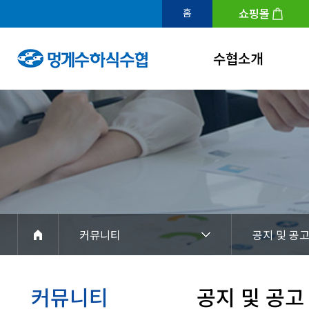
쇼핑몰
홈
수협소개
인사말
연혁
조직도
수협홍보관
아이덴티티
커뮤니티
공지 및 공
경영공시
찾아오시는길
커뮤니티
공지 및 공고