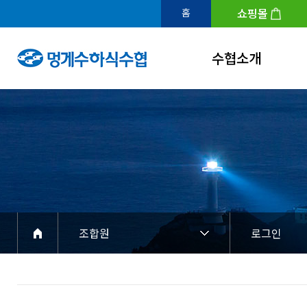
쇼핑몰
홈
수협소개
인사말
연혁
조직도
수협홍보관
아이덴티티
조합원
로그인
경영공시
찾아오시는길