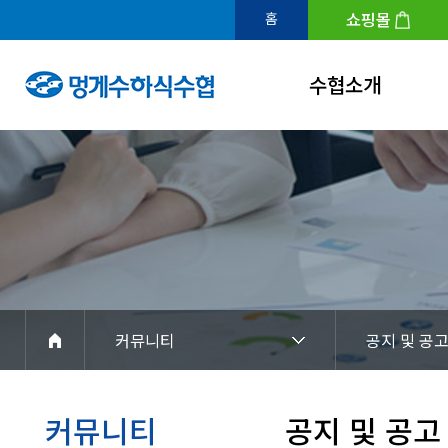
쇼핑몰
홈
수협소개
인사말
연혁
조직도
수협홍보관
아이덴티티
커뮤니티
공지 및 공
경영공시
찾아오시는길
커뮤니티
공지 및 공고